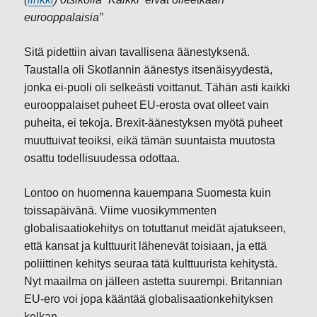
eurooppalaisia”
Sitä pidettiin aivan tavallisena äänestyksenä.
Taustalla oli Skotlannin äänestys itsenäisyydestä,
jonka ei-puoli oli selkeästi voittanut. Tähän asti kaikki
eurooppalaiset puheet EU-erosta ovat olleet vain
puheita, ei tekoja. Brexit-äänestyksen myötä puheet
muuttuivat teoiksi, eikä tämän suuntaista muutosta
osattu todellisuudessa odottaa.
Lontoo on huomenna kauempana Suomesta kuin
toissapäivänä. Viime vuosikymmenten
globalisaatiokehitys on totuttanut meidät ajatukseen,
että kansat ja kulttuurit lähenevät toisiaan, ja että
poliittinen kehitys seuraa tätä kulttuurista kehitystä.
Nyt maailma on jälleen astetta suurempi. Britannian
EU-ero voi jopa kääntää globalisaationkehityksen
kelkan.