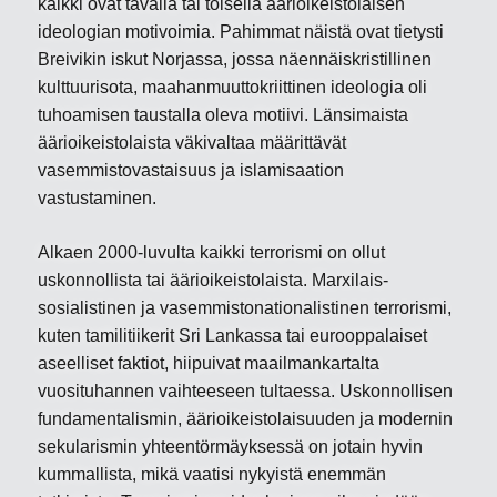
kaikki ovat tavalla tai toisella äärioikeistolaisen
ideologian motivoimia. Pahimmat näistä ovat tietysti
Breivikin iskut Norjassa, jossa näennäiskristillinen
kulttuurisota, maahanmuuttokriittinen ideologia oli
tuhoamisen taustalla oleva motiivi. Länsimaista
äärioikeistolaista väkivaltaa määrittävät
vasemmistovastaisuus ja islamisaation
vastustaminen.
Alkaen 2000-luvulta kaikki terrorismi on ollut
uskonnollista tai äärioikeistolaista. Marxilais-
sosialistinen ja vasemmistonationalistinen terrorismi,
kuten tamilitiikerit Sri Lankassa tai eurooppalaiset
aseelliset faktiot, hiipuivat maailmankartalta
vuosituhannen vaihteeseen tultaessa. Uskonnollisen
fundamentalismin, äärioikeistolaisuuden ja modernin
sekularismin yhteentörmäyksessä on jotain hyvin
kummallista, mikä vaatisi nykyistä enemmän