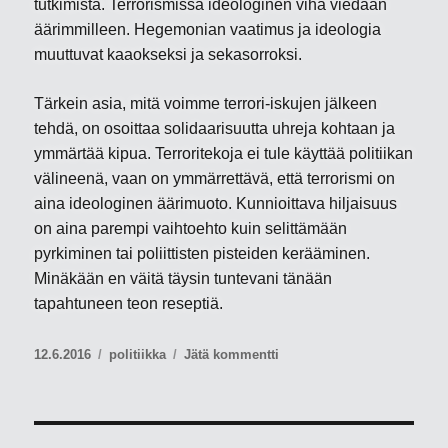
tutkimista. Terrorismissa ideologinen viha viedään
äärimmilleen. Hegemonian vaatimus ja ideologia
muuttuvat kaaokseksi ja sekasorroksi.
Tärkein asia, mitä voimme terrori-iskujen jälkeen
tehdä, on osoittaa solidaarisuutta uhreja kohtaan ja
ymmärtää kipua. Terroritekoja ei tule käyttää politiikan
välineenä, vaan on ymmärrettävä, että terrorismi on
aina ideologinen äärimuoto. Kunnioittava hiljaisuus
on aina parempi vaihtoehto kuin selittämään
pyrkiminen tai poliittisten pisteiden kerääminen.
Minäkään en väitä täysin tuntevani tänään
tapahtuneen teon reseptiä.
Julkaistu
Kategoriat
artikkeliin
12.6.2016
politiikka
Jätä kommentti
Ajatuksia
Orlandon
ammuskelun
jälkeen