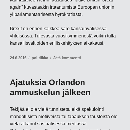
again” kuvastaakin irtaantumista Euroopan unionin
yliparlamentaarisesta byrokratiasta.
Brexit on ennen kaikkea särö kansainvälisessä
yhteisössä. Tulevasta vuosikymmenestä voikin tulla
kansallisvaltioiden erilliskehityksen aikakausi.
Julkaistu
Kategoriat
artikkeliin
24.6.2016
politiikka
Jätä kommentti
Kaikki
meistä
eivät
Ajatuksia Orlandon
olleetkaan
eurooppalaisia
ammuskelun jälkeen
Tekijää ei ole vielä tunnistettu eikä spekulointi
mahdollisista motiiveista tai tapauksen taustoista ole
vielä alkanut sosiaalisessa mediassa.