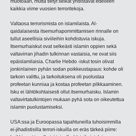
muotoaan, mutta tietyt seikat yhdistävät edelleen
kaikkia viime vuosien terroritekoja.
Valtaosa terrorismista on islamilaista. Al-
qaidalaisesta itsemurhapommittamisen rinnalle on
tullut aseellisia siviileihin kohdistuvia iskuja.
Itsemurhaiskut ovat selkeästi islamin oppien sekä
valtavirran jihadin tulkinnan vastaisia, ne ovat siis
epäislamilaisia. Charlie Hebdo -iskut tosin olivat
jonkinlainen pyhän sodan poikkeustapaus: kohde oli
tarkoin valittu, ja tarkoituksena oli puolustaa
profeetan kunniaa ja kostaa profeetan pilkkaaminen.
Isku ei lähtökohtaisesti ollut itsemurhaisku. Islamin
valtavirtatulkintojen mukaan pyhä sota on oikeutettua
islamin puolustamiseksi.
USA:ssa ja Euroopassa tapahtuneilla tuhoisimmilla
ei-jihadistisilla terrori-iskuilla on eräs tärkeä piirre: