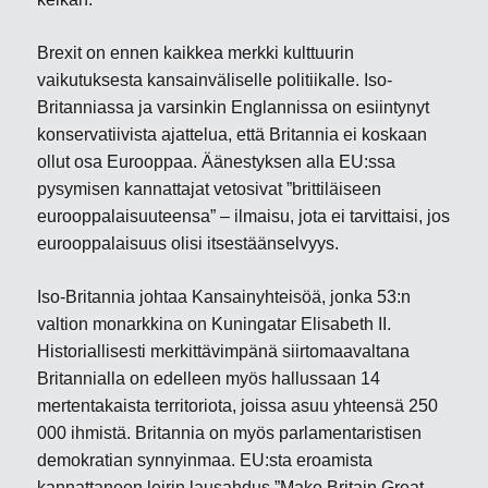
Brexit on ennen kaikkea merkki kulttuurin
vaikutuksesta kansainväliselle politiikalle. Iso-
Britanniassa ja varsinkin Englannissa on esiintynyt
konservatiivista ajattelua, että Britannia ei koskaan
ollut osa Eurooppaa. Äänestyksen alla EU:ssa
pysymisen kannattajat vetosivat ”brittiläiseen
eurooppalaisuuteensa” – ilmaisu, jota ei tarvittaisi, jos
eurooppalaisuus olisi itsestäänselvyys.
Iso-Britannia johtaa Kansainyhteisöä, jonka 53:n
valtion monarkkina on Kuningatar Elisabeth II.
Historiallisesti merkittävimpänä siirtomaavaltana
Britannialla on edelleen myös hallussaan 14
mertentakaista territoriota, joissa asuu yhteensä 250
000 ihmistä. Britannia on myös parlamentaristisen
demokratian synnyinmaa. EU:sta eroamista
kannattaneen leirin lausahdus ”Make Britain Great