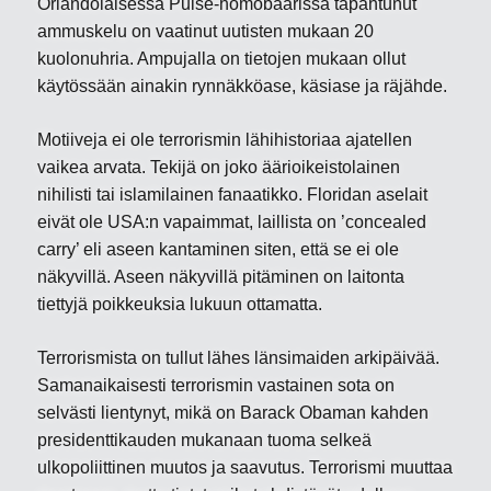
Orlandolaisessa Pulse-homobaarissa tapahtunut
ammuskelu on vaatinut uutisten mukaan 20
kuolonuhria. Ampujalla on tietojen mukaan ollut
käytössään ainakin rynnäkköase, käsiase ja räjähde.
Motiiveja ei ole terrorismin lähihistoriaa ajatellen
vaikea arvata. Tekijä on joko äärioikeistolainen
nihilisti tai islamilainen fanaatikko. Floridan aselait
eivät ole USA:n vapaimmat, laillista on ’concealed
carry’ eli aseen kantaminen siten, että se ei ole
näkyvillä. Aseen näkyvillä pitäminen on laitonta
tiettyjä poikkeuksia lukuun ottamatta.
Terrorismista on tullut lähes länsimaiden arkipäivää.
Samanaikaisesti terrorismin vastainen sota on
selvästi lientynyt, mikä on Barack Obaman kahden
presidenttikauden mukanaan tuoma selkeä
ulkopoliittinen muutos ja saavutus. Terrorismi muuttaa