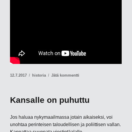
Julkaistu
Kategoriat
artikkeliin
12.7.2017
historia
Jätä kommentti
Armenialaisten
kansanmurhan
kieltäminen
Kansalle on puhuttu
Suomessa
Jos haluaa nykymaailmassa jotain aikaiseksi, voi
unohtaa perinteisen taloudellisen ja poliittisen vallan.
Kannattaa suunnata viestintäalalle.