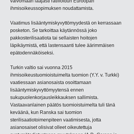
valvomaan laajasti ratifioidun Euroopan
ihmisoikeussopimuksen noudattamista.
Vaatimus lisääntymiskyvyttömyydestä on kerrassaan
posketon. Se tarkoittaa käytännössä joko
pakkosterilisaatiota tai sellaisten hoitojen
läpikäymistä, että lastensaanti tulee äärimmäisen
epätodennäköiseksi.
Turkin valtio sai vuonna 2015
ihmisoikeustuomioistuimelta tuomion (Y.Y. v. Turkki)
vaatiessaan asianosaista osoittamaan
lisääntymiskyvyttömyytensä ennen
sukupuolenkorjausleikkauksen sallimista.
Vastaavanlainen päätös tuomioistuimelta tuli tänä
keväänä, kun Ranska sai tuomion
sterilisaatiotoimenpiteen vaatimisesta, jotta
asianosaiset olisivat olleet oikeutettuja