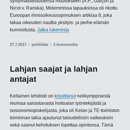
syntymätodistustensa muutokseen (A.P., Garçon ja
Nicot v. Ranska). Molemmissa tapauksissa oli rikottu
Euroopan ihmisoikeussopimuksen artiklaa 8, joka
takaa oikeuden nauttia yksityis- ja perhe-elämän
”Pakkosterilisaatiosta luovut
kunnioitusta.
Jatka lukemista
Julkaistu
Kategoriat
artikkeliin
27.7.2017
politiikka
2 kommenttia
Pakkosterilisaatiosta
luovuttava
kaikissa
Lahjan saajat ja lahjan
muodoissa
antajat
Keltainen lehdistö on
kirjoittanut
nelikymppisestä
reumaa sairastavasta hoitoalan työntekijästä ja
sosionomiopiskelijasta, joka oli Kelan ja TE-toimiston
toiminnan takia ajautunut taloudellisiin vaikeuksiin
sekä saanut kehotuksen lopettaa opintonsa. Tämä