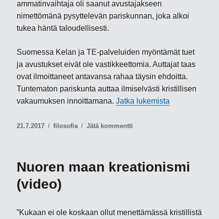
ammatinvaihtaja oli saanut avustajakseen
nimettömänä pysyttelevän pariskunnan, joka alkoi
tukea häntä taloudellisesti.
Suomessa Kelan ja TE-palveluiden myöntämät tuet
ja avustukset eivät ole vastikkeettomia. Auttajat taas
ovat ilmoittaneet antavansa rahaa täysin ehdoitta.
Tuntematon pariskunta auttaa ilmiselvästi kristillisen
”Lahjan saajat 
vakaumuksen innoittamana.
Jatka lukemista
Julkaistu
Kategoriat
artikkeliin
21.7.2017
filosofia
Jätä kommentti
Lahjan
saajat
ja
Nuoren maan kreationismi
lahjan
antajat
(video)
”Kukaan ei ole koskaan ollut menettämässä kristillistä