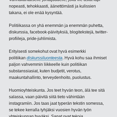
nopeasti, tehokkaasti, äänettömästi ja kulissien
takana, ei ole enää kysyntää.
Politiikassa on yhä enemmän ja enemmän puhetta,
diskurssia, facebook-päivityksiä, blogitekstejä, twitter-
profiileja, pride-juhlimista.
Erityisesti somekohut ovat hyvä esimerkki
politiikan
diskurssiluonteesta
. Hyvä kohu saa ihmiset
paljon vahvemmin liikkeelle kuin politiikan
substanssiasiat, kuten budjetit, verotus,
maakuntahallinto, terveydenhoito, puolustus.
Huomioyhteiskunta. Jos teet hyvän teon, älä tee sitä
salassa, vaan päivitä siitä tieto vähintään
instagramiin. Jos taas jaat typerän tekstin somessa,
se tekee kerralla tyhjäksi vuosien hyvän työn
yhteiskunnan hyväksi.
Sanat ovat tekoja
.