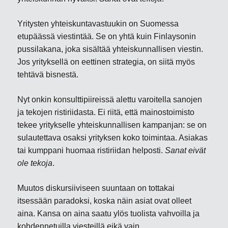
Yritysten yhteiskuntavastuukin on Suomessa
etupäässä viestintää. Se on yhtä kuin Finlaysonin
pussilakana, joka sisältää yhteiskunnallisen viestin.
Jos yrityksellä on eettinen strategia, on siitä myös
tehtävä bisnestä.
Nyt onkin konsulttipiireissä alettu varoitella sanojen
ja tekojen ristiriidasta. Ei riitä, että mainostoimisto
tekee yritykselle yhteiskunnallisen kampanjan: se on
sulautettava osaksi yrityksen koko toimintaa. Asiakas
tai kumppani huomaa ristiriidan helposti.
Sanat eivät
ole tekoja
.
Muutos diskursiiviseen suuntaan on tottakai
itsessään paradoksi, koska näin asiat ovat olleet
aina. Kansa on aina saatu ylös tuolista vahvoilla ja
kohdennetuilla viesteillä eikä vain