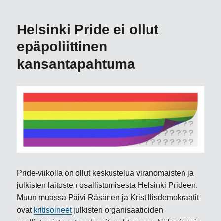
on
puhuttu
Helsinki Pride ei ollut
epäpoliittinen
kansantapahtuma
Pride-viikolla on ollut keskustelua viranomaisten ja
julkisten laitosten osallistumisesta Helsinki Prideen.
Muun muassa Päivi Räsänen ja Kristillisdemokraatit
ovat
kritisoineet
julkisten organisaatioiden