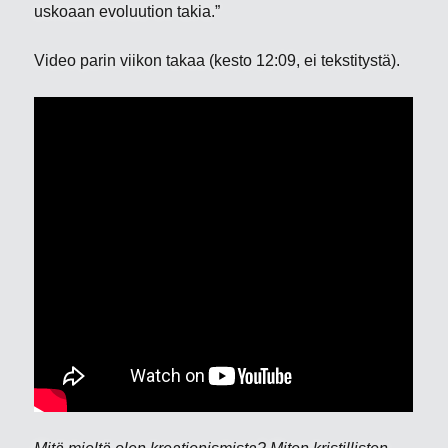
uskoaan evoluution takia.”
Video parin viikon takaa (kesto 12:09, ei tekstitystä).