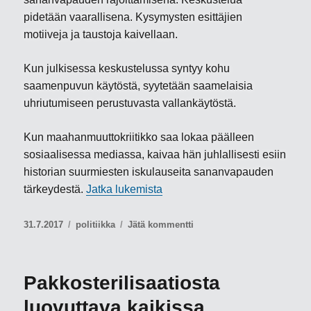
pidetään vaarallisena. Kysymysten esittäjien
motiiveja ja taustoja kaivellaan.
Kun julkisessa keskustelussa syntyy kohu
saamenpuvun käytöstä, syytetään saamelaisia
uhriutumiseen perustuvasta vallankäytöstä.
Kun maahanmuuttokriitikko saa lokaa päälleen
sosiaalisessa mediassa, kaivaa hän juhlallisesti esiin
historian suurmiesten iskulauseita sananvapauden
”Valitse puolesi sosiaalisess
tärkeydestä.
Jatka lukemista
Julkaistu
Kategoriat
artikkeliin
31.7.2017
politiikka
Jätä kommentti
Valitse
puolesi
sosiaalisessa
Pakkosterilisaatiosta
mediassa
luovuttava kaikissa