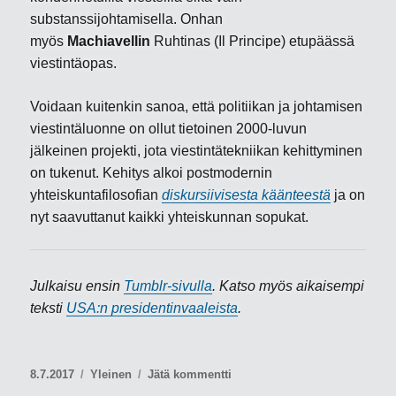
substanssijohtamisella. Onhan
myös
Machiavellin
Ruhtinas (Il Principe) etupäässä
viestintäopas.
Voidaan kuitenkin sanoa, että politiikan ja johtamisen
viestintäluonne on ollut tietoinen 2000-luvun
jälkeinen projekti, jota viestintätekniikan kehittyminen
on tukenut. Kehitys alkoi postmodernin
yhteiskuntafilosofian
diskursiivisesta käänteestä
ja on
nyt saavuttanut kaikki yhteiskunnan sopukat.
Julkaisu ensin
Tumblr-sivulla
. Katso myös aikaisempi
teksti
USA:n presidentinvaaleista
.
Julkaistu
Kategoriat
artikkeliin
8.7.2017
Yleinen
Jätä kommentti
Kansalle