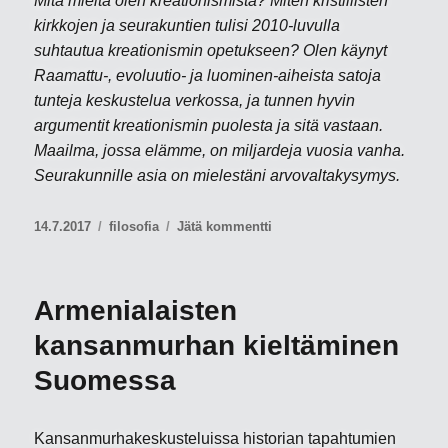
Mitä mieltä olen kreationismista? Miten kristillisten
kirkkojen ja seurakuntien tulisi 2010-luvulla
suhtautua kreationismin opetukseen? Olen käynyt
Raamattu-, evoluutio- ja luominen-aiheista satoja
tunteja keskustelua verkossa, ja tunnen hyvin
argumentit kreationismin puolesta ja sitä vastaan.
Maailma, jossa elämme, on miljardeja vuosia vanha.
Seurakunnille asia on mielestäni arvovaltakysymys.
Julkaistu
Kategoriat
artikkeliin
14.7.2017
filosofia
Jätä kommentti
Nuoren
maan
kreationismi
Armenialaisten
(video)
kansanmurhan kieltäminen
Suomessa
Kansanmurhakeskusteluissa historian tapahtumien