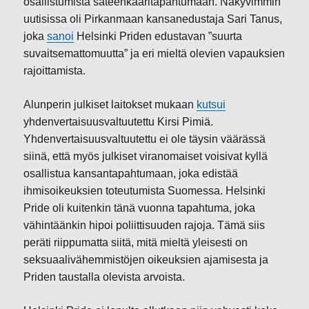
osallistumista sateenkaaritapahtumaan. Näkyvimmin
uutisissa oli Pirkanmaan kansanedustaja Sari Tanus,
joka
sanoi
Helsinki Priden edustavan ”suurta
suvaitsemattomuutta” ja eri mieltä olevien vapauksien
rajoittamista.
Alunperin julkiset laitokset mukaan
kutsui
yhdenvertaisuusvaltuutettu Kirsi Pimiä.
Yhdenvertaisuusvaltuutettu ei ole täysin väärässä
siinä, että myös julkiset viranomaiset voisivat kyllä
osallistua kansantapahtumaan, joka edistää
ihmisoikeuksien toteutumista Suomessa. Helsinki
Pride oli kuitenkin tänä vuonna tapahtuma, joka
vähintäänkin hipoi poliittisuuden rajoja. Tämä siis
peräti riippumatta siitä, mitä mieltä yleisesti on
seksuaalivähemmistöjen oikeuksien ajamisesta ja
Priden taustalla olevista arvoista.