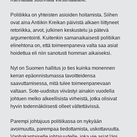
Politiikka on yhteisten asioiden hoitamista. Siihen
ovat aina Antiikin Kreikan päivistä alkaen liittyneet
retoriikka, arvot, julkinen keskustelu ja pätevä
argumentointi. Kuitenkin samanaikaisesti politiikan
elinehtona on, että toimeenpaneva valta saa asiat
hoidettua eli niin sanotusti homman aikaiseksi.
Nyt on Suomen hallitus jo ties kuinka monennen
kerran epäonnistumassa tavoitteidensa
saavuttamisessa, mitä tulee toimeenpanevaan
valtaan. Sote-uudistus viivästyi ainakin vuodella
johtuen melko alkeellisista virheistä, jotka olisivat
hyvin todennäköisesti olleet vältettävissä.
Parempi johtajuus politiikassa on nykyään
avoimuutta, parempaa tiedottamista, uskottavuutta.
Vanhakantaiselle johtajuudelle, joka vie asiat läpi