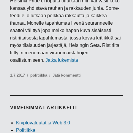
Helsinki Pride ei lopulta ollutkaan niin vahvasti koko
kansaa yhdistävä rauhan ja rakkauden juhla. Some-
feedi ei ollutkaan pelkkää rakkautta ja kaikkea
ihanaa. Monelle tapahtumaa livenä seuranneelle
saattoi välittyä jopa melko hapan kuva sisäisesti
ristiriitaisesta tapahtumasta, jossa kovaa kritiikkiä sai
myös tilaisuuden järjestäjä, Helsingin Seta. Ristiriita
liittyi nimenomaan viranomaistahojen
”Helsinki Pride ei ollut e
osallistumiseen.
Jatka lukemista
Julkaistu
Kategoriat
artikkeliin
1.7.2017
politiikka
Jätä kommentti
Helsinki
Pride
ei
ollut
epäpoliittinen
VIIMEISIMMÄT ARTIKKELIT
kansantapahtuma
Kryptovaluutat ja Web 3.0
Politiikka