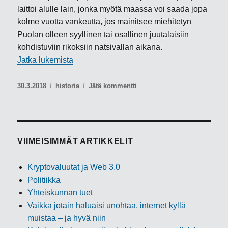
laittoi alulle lain, jonka myötä maassa voi saada jopa
kolme vuotta vankeutta, jos mainitsee miehitetyn
Puolan olleen syyllinen tai osallinen juutalaisiin
kohdistuviin rikoksiin natsivallan aikana.
”Maaliskuun kolumni: ”Kuin toisesta maailm
Jatka lukemista
Julkaistu
Kategoriat
artikkeliin
30.3.2018
historia
Jätä kommentti
Maaliskuun
kolumni:
”Kuin
toisesta
maailmasta”
VIIMEISIMMÄT ARTIKKELIT
Kryptovaluutat ja Web 3.0
Politiikka
Yhteiskunnan tuet
Vaikka jotain haluaisi unohtaa, internet kyllä
muistaa – ja hyvä niin