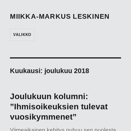
MIIKKA-MARKUS LESKINEN
VALIKKO
Kuukausi:
joulukuu 2018
Joulukuun kolumni:
”Ihmisoikeuksien tulevat
vuosikymmenet”
Viimeaikainen kehitys puhuu sen puolesta,