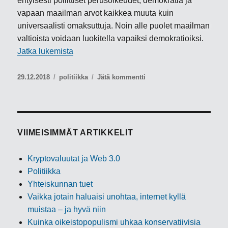
erityisesti poliittiset perusoikeudet, demokratia ja
vapaan maailman arvot kaikkea muuta kuin
universaalisti omaksuttuja. Noin alle puolet maailman
valtioista voidaan luokitella vapaiksi demokratioiksi.
”Joulukuun kolumni: ”Ihmisoikeuksien tule
Jatka lukemista
Julkaistu
Kategoriat
artikkeliin
29.12.2018
politiikka
Jätä kommentti
Joulukuun
kolumni:
”Ihmisoikeuksien
tulevat
vuosikymmenet”
VIIMEISIMMÄT ARTIKKELIT
Kryptovaluutat ja Web 3.0
Politiikka
Yhteiskunnan tuet
Vaikka jotain haluaisi unohtaa, internet kyllä
muistaa – ja hyvä niin
Kuinka oikeistopopulismi uhkaa konservatiivisia