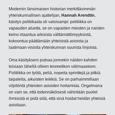
Modernin länsimaisen historian merkittävimmän
yhteiskunnallisen ajattelijan,
Hannah Arendtin
,
käsitys politiikasta oli valoisampi: politiikka on
vapauden aluetta
, se on vapaiden miesten ja naisten
keino irtaantua arkisista välttämättömyyksistä,
kokoontua päättämään yhteisistä asioista ja
laatimaan visioita yhteiskunnan suurista linjoista.
Oma käsitykseni putoaa jonnekin näiden kahden
toisiaan lähellä olleen teoreetikon välimaastoon.
Politiikka on työtä, peliä, nopeita sprinttejä ja pitkiä
taipaleita, aikuisten leikkiä. Se on parhaimmillaan
vilpitöntä yhteisten asioiden hoitamista. Ongelmana
on vain se, että todennäköisesti vähintään puolet
ihmisistä ei pidä siitä, että sinä hoidat heidän yhteisiä
asioitaan.