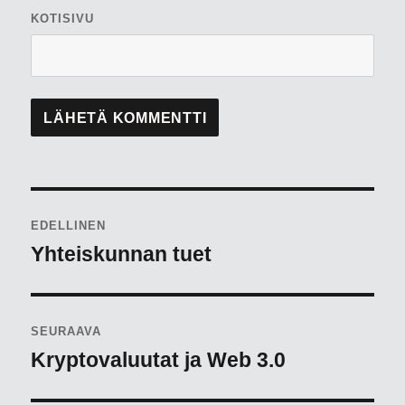
KOTISIVU
Artikkelien
EDELLINEN
selaus
Yhteiskunnan tuet
Edellinen
artikkeli:
SEURAAVA
Kryptovaluutat ja Web 3.0
Seuraava
artikkeli: