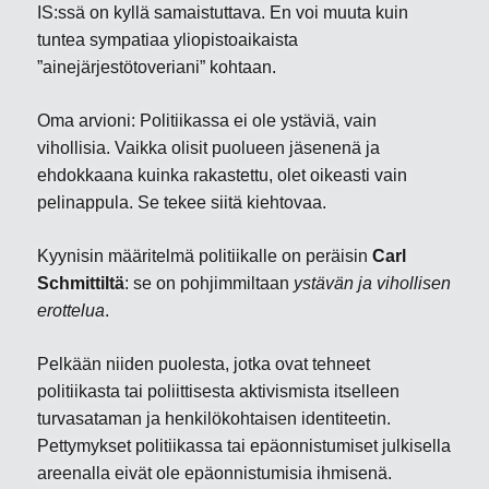
IS:ssä on kyllä samaistuttava. En voi muuta kuin
tuntea sympatiaa yliopistoaikaista
”ainejärjestötoveriani” kohtaan.
Oma arvioni: Politiikassa ei ole ystäviä, vain
vihollisia. Vaikka olisit puolueen jäsenenä ja
ehdokkaana kuinka rakastettu, olet oikeasti vain
pelinappula. Se tekee siitä kiehtovaa.
Kyynisin määritelmä politiikalle on peräisin
Carl
Schmittiltä
: se on pohjimmiltaan
ystävän ja vihollisen
erottelua
.
Pelkään niiden puolesta, jotka ovat tehneet
politiikasta tai poliittisesta aktivismista itselleen
turvasataman ja henkilökohtaisen identiteetin.
Pettymykset politiikassa tai epäonnistumiset julkisella
areenalla eivät ole epäonnistumisia ihmisenä.