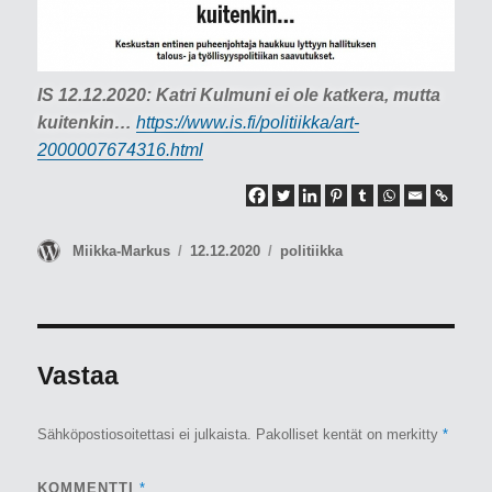
IS 12.12.2020: Katri Kulmuni ei ole katkera, mutta
kuitenkin…
https://www.is.fi/politiikka/art-
2000007674316.html
Kirjoittaja
Julkaistu
Kategoriat
Miikka-Markus
12.12.2020
politiikka
Vastaa
Sähköpostiosoitettasi ei julkaista.
Pakolliset kentät on merkitty
*
KOMMENTTI
*