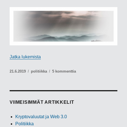
”Aika siirtyä eteenpäin!”
Jatka lukemista
Julkaistu
Kategoriat
artikkeliin
21.6.2019
politiikka
5 kommenttia
Aika
siirtyä
eteenpäin!
VIIMEISIMMÄT ARTIKKELIT
Kryptovaluutat ja Web 3.0
Politiikka