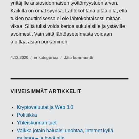
yrittäjille ansiosidonnaisen työttömyystuen arvon.
Kaikilla on omat syynsä. Lähtökohtana pitää olla, että
tukien nauttimisessa ei ole lähtökohtaisesti mitään
vikaa. Siitä tulisi voida kertoa sukulaisille ja ystäville
avoimesti. Vain siitä lähtöasetelmasta voidaan
aloittaa asian purkaminen.
Julkaistu
Kategoriat
artikkeliin
4.12.2020
ei kategoriaa
Jätä kommentti
Yhteiskunnan
tuet
VIIMEISIMMÄT ARTIKKELIT
Kryptovaluutat ja Web 3.0
Politiikka
Yhteiskunnan tuet
Vaikka jotain haluaisi unohtaa, internet kyllä
muistaa – ja hyvä niin