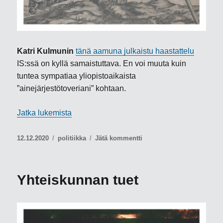
Katri Kulmunin
tänä aamuna julkaistu haastattelu
IS:ssä on kyllä samaistuttava. En voi muuta kuin
tuntea sympatiaa yliopistoaikaista
”ainejärjestötoveriani” kohtaan.
”Politiikka”
Jatka lukemista
Julkaistu
Kategoriat
artikkeliin
12.12.2020
politiikka
Jätä kommentti
Politiikka
Yhteiskunnan tuet