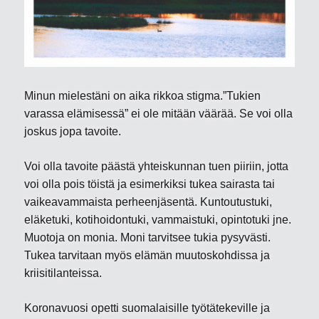
Minun mielestäni on aika rikkoa stigma.”Tukien
varassa elämisessä” ei ole mitään väärää. Se voi olla
joskus jopa tavoite.
Voi olla tavoite päästä yhteiskunnan tuen piiriin, jotta
voi olla pois töistä ja esimerkiksi tukea sairasta tai
vaikeavammaista perheenjäsentä. Kuntoutustuki,
eläketuki, kotihoidontuki, vammaistuki, opintotuki jne.
Muotoja on monia. Moni tarvitsee tukia pysyvästi.
Tukea tarvitaan myös elämän muutoskohdissa ja
kriisitilanteissa.
Koronavuosi opetti suomalaisille työtätekeville ja