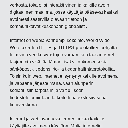
verkosta, joka olisi interaktiivinen ja kaikille avoin
digitaalinen maailma, jossa käyttäjät pääsevät käsiksi
avoimesti saatavilla olevaan tietoon ja
kommunikoivat keskenään globaalisti.
Internet on webiä vanhempi keksintö. World Wide
Web rakentuu HTTP- ja HTTPS-protokollien pohjalta
toimivien verkkosivustojen varaan, kun taas internet
laajemmin sisältää tämän lisäksi joukon erilaisia
sähköposti-, tiedonsiirto- ja tiedonhallintaprotokollia.
Toisin kuin web, internet ei syntynyt kaikille avoimena
ja vapaana järjestelmänä, vaan alunperin
sotilaallisiin tarpeisiin ja valtiolliseen
tiedustelutoimintaan tarkoitettuna ekslusiivisena
tietoverkkona.
Internet ja web avautuivat ennen pitkää kaikille
käyttäjille avoimeen käyttöön. Mutta internetin