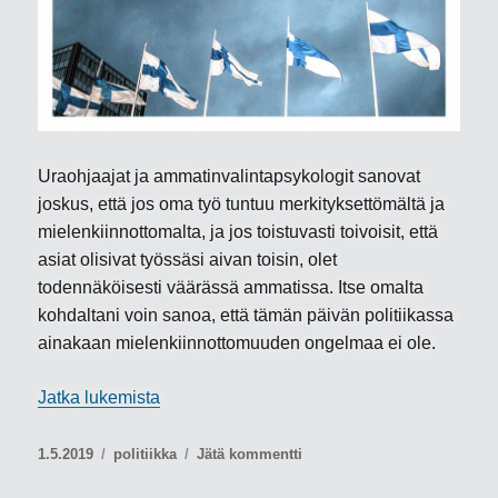
Uraohjaajat ja ammatinvalintapsykologit sanovat
joskus, että jos oma työ tuntuu merkityksettömältä ja
mielenkiinnottomalta, ja jos toistuvasti toivoisit, että
asiat olisivat työssäsi aivan toisin, olet
todennäköisesti väärässä ammatissa. Itse omalta
kohdaltani voin sanoa, että tämän päivän politiikassa
ainakaan mielenkiinnottomuuden ongelmaa ei ole.
”Toukokuun kolumni: ”Politiikan superkevät
Jatka lukemista
Julkaistu
Kategoriat
artikkeliin
1.5.2019
politiikka
Jätä kommentti
Toukokuun