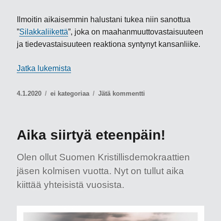
Ilmoitin aikaisemmin halustani tukea niin sanottua
”
Silakkaliikettä
”, joka on maahanmuuttovastaisuuteen
ja tiedevastaisuuteen reaktiona syntynyt kansanliike.
”Viimeaikaisesta kehityksestä ja ”Silakkalii
Jatka lukemista
Julkaistu
Kategoriat
artikkeliin
4.1.2020
ei kategoriaa
Jätä kommentti
Viimeaikaisesta
kehityksestä
ja
Aika siirtyä eteenpäin!
”Silakkaliikkeestä”
Olen ollut Suomen Kristillisdemokraattien
jäsen kolmisen vuotta. Nyt on tullut aika
kiittää yhteisistä vuosista.