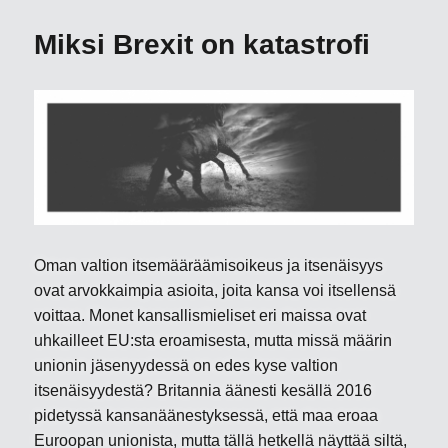
kolumni:
”Politiikan
Miksi Brexit on katastrofi
superkevät”
Oman valtion itsemääräämisoikeus ja itsenäisyys
ovat arvokkaimpia asioita, joita kansa voi itsellensä
voittaa. Monet kansallismieliset eri maissa ovat
uhkailleet EU:sta eroamisesta, mutta missä määrin
unionin jäsenyydessä on edes kyse valtion
itsenäisyydestä? Britannia äänesti kesällä 2016
pidetyssä kansanäänestyksessä, että maa eroaa
Euroopan unionista, mutta tällä hetkellä näyttää siltä,