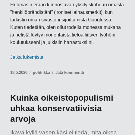
Huomasin erään kiinnostavan yksityiskohdan omasta
”henkilöbrändistäni” (ironiset lainausmerkit), kun
tarkistin oman sivustoni sijoittumista Googlessa.
Kuten tiedetään, olen ollut todella monessa mukana
ja netistä löytyy monenlaista tietoa liittyen työhöni,
koulutukseeni ja julkisiin harrastuksiini.
”Vaikka jotain haluaisi unohtaa, internet kyl
Jatka lukemista
Julkaistu
Kategoriat
artikkeliin
18.5.2020
politiikka
Jätä kommentti
Vaikka
jotain
haluaisi
Kuinka oikeistopopulismi
unohtaa,
internet
uhkaa konservatiivisia
kyllä
arvoja
muistaa
–
ja
Ikävä kyllä vasen käsi ei tiedä, mitä oikea