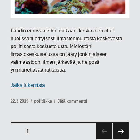
Lähdin eurovaaleihin mukaan, koska olen ollut
huolissani erityisesti ilmastonmuutosta koskevasta
poliittisesta keskustelusta. Mielestäni
ilmastokeskustelussa on jääty jonkinlaiseen
välimaastoon, ilman järkevää ja helposti
ymmärrettävää ratkaisua.
”On tehtävä päätös”
Jatka lukemista
Julkaistu
Kategoriat
artikkeliin
22.3.2019
politiikka
Jätä kommentti
On
tehtävä
päätös
Artikkelien
SIVU
1