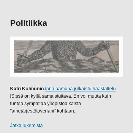
Kryptovaluutat
ja
Web
Politiikka
3.0
Katri Kulmunin
tänä aamuna julkaistu haastattelu
IS:ssä on kyllä samaistuttava. En voi muuta kuin
tuntea sympatiaa yliopistoaikaista
”ainejärjestötoveriani” kohtaan.
”Politiikka”
Jatka lukemista