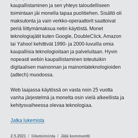
kaupallistaminen ja sen yhteys taloudelliseen
toimintaan jäi monella tapaa puolitiehen. Sisältö oli
maksutonta ja vain verkko-operaattorit saattoivat
periä liittymämaksua netin käytöstä. Monet
teknologiajätit kuten Google, DoubleClick, Amazon
tai Yahoo! kehittivät 1990- ja 2000-luvuilla omia
kaupallisia teknologioitaan ja palveluitaan. Hyvin
nopeasti webin kaupallistaminen toteutuikin
digitaalisen mainonnan ja mainontateknologioiden
(adtech) muodossa.
Web laajassa käytössä on vasta noin 25 vuotta
vanha järjestelmä ja monelta osin vielä alkeellista ja
kehitysvaiheessa olevaa teknologiaa.
”Kryptovaluutat ja Web 3.0”
Jatka lukemista
Julkaistu
Kategoriat
artikkeliin
2.5.2021
liiketoiminta
Jätä kommentti