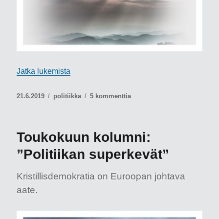
”Aika siirtyä eteenpäin!”
Jatka lukemista
Julkaistu
Kategoriat
artikkeliin
21.6.2019
politiikka
5 kommenttia
Aika
siirtyä
eteenpäin!
Toukokuun kolumni:
”Politiikan superkevät”
Kristillisdemokratia on Euroopan johtava
aate.