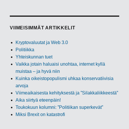
selaus
SEU
RAA
VA
SIVU
VIIMEISIMMÄT ARTIKKELIT
Kryptovaluutat ja Web 3.0
Politiikka
Yhteiskunnan tuet
Vaikka jotain haluaisi unohtaa, internet kyllä
muistaa – ja hyvä niin
Kuinka oikeistopopulismi uhkaa konservatiivisia
arvoja
Viimeaikaisesta kehityksestä ja ”Silakkaliikkeestä”
Aika siirtyä eteenpäin!
Toukokuun kolumni: ”Politiikan superkevät”
Miksi Brexit on katastrofi