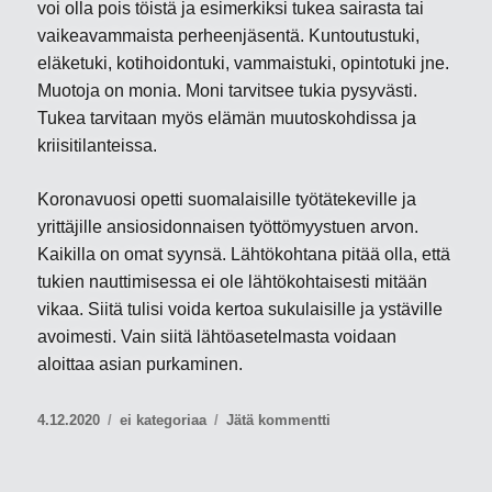
voi olla pois töistä ja esimerkiksi tukea sairasta tai
vaikeavammaista perheenjäsentä. Kuntoutustuki,
eläketuki, kotihoidontuki, vammaistuki, opintotuki jne.
Muotoja on monia. Moni tarvitsee tukia pysyvästi.
Tukea tarvitaan myös elämän muutoskohdissa ja
kriisitilanteissa.
Koronavuosi opetti suomalaisille työtätekeville ja
yrittäjille ansiosidonnaisen työttömyystuen arvon.
Kaikilla on omat syynsä. Lähtökohtana pitää olla, että
tukien nauttimisessa ei ole lähtökohtaisesti mitään
vikaa. Siitä tulisi voida kertoa sukulaisille ja ystäville
avoimesti. Vain siitä lähtöasetelmasta voidaan
aloittaa asian purkaminen.
Julkaistu
Kategoriat
artikkeliin
4.12.2020
ei kategoriaa
Jätä kommentti
Yhteiskunnan
tuet