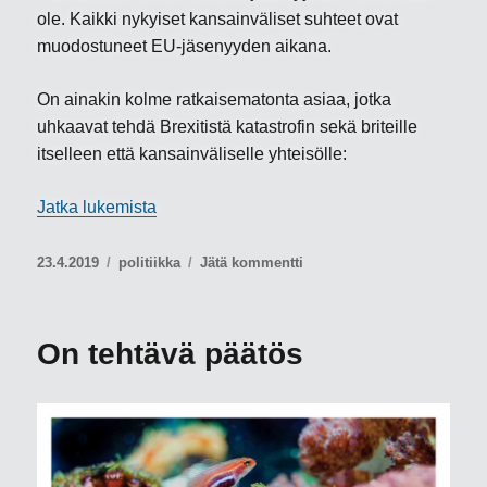
ole. Kaikki nykyiset kansainväliset suhteet ovat
muodostuneet EU-jäsenyyden aikana.
On ainakin kolme ratkaisematonta asiaa, jotka
uhkaavat tehdä Brexitistä katastrofin sekä briteille
itselleen että kansainväliselle yhteisölle:
”Miksi Brexit on katastrofi”
Jatka lukemista
Julkaistu
Kategoriat
artikkeliin
23.4.2019
politiikka
Jätä kommentti
Miksi
Brexit
on
On tehtävä päätös
katastrofi