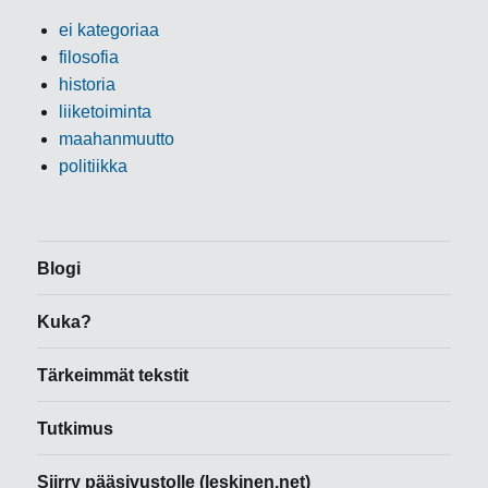
ei kategoriaa
filosofia
historia
liiketoiminta
maahanmuutto
politiikka
Blogi
Kuka?
Tärkeimmät tekstit
Tutkimus
Siirry pääsivustolle (leskinen.net)