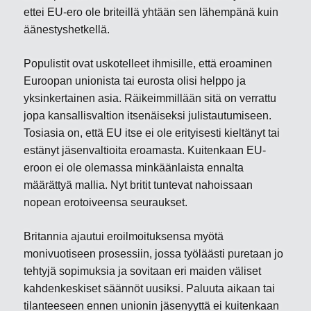
ettei EU-ero ole briteillä yhtään sen lähempänä kuin
äänestyshetkellä.
Populistit ovat uskotelleet ihmisille, että eroaminen
Euroopan unionista tai eurosta olisi helppo ja
yksinkertainen asia. Räikeimmillään sitä on verrattu
jopa kansallisvaltion itsenäiseksi julistautumiseen.
Tosiasia on, että EU itse ei ole erityisesti kieltänyt tai
estänyt jäsenvaltioita eroamasta. Kuitenkaan EU-
eroon ei ole olemassa minkäänlaista ennalta
määrättyä mallia. Nyt britit tuntevat nahoissaan
nopean erotoiveensa seuraukset.
Britannia ajautui eroilmoituksensa myötä
monivuotiseen prosessiin, jossa työläästi puretaan jo
tehtyjä sopimuksia ja sovitaan eri maiden väliset
kahdenkeskiset säännöt uusiksi. Paluuta aikaan tai
tilanteeseen ennen unionin jäsenyyttä ei kuitenkaan