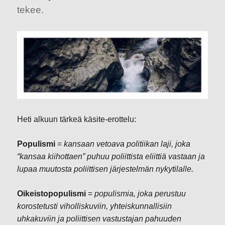
hyvä
tekee.
niin
Heti alkuun tärkeä käsite-erottelu:
Populismi
=
kansaan vetoava politiikan laji, joka
“kansaa kiihottaen” puhuu poliittista eliittiä vastaan ja
lupaa muutosta poliittisen järjestelmän nykytilalle.
Oikeistopopulismi
=
populismia, joka perustuu
korostetusti viholliskuviin, yhteiskunnallisiin
uhkakuviin ja poliittisen vastustajan pahuuden