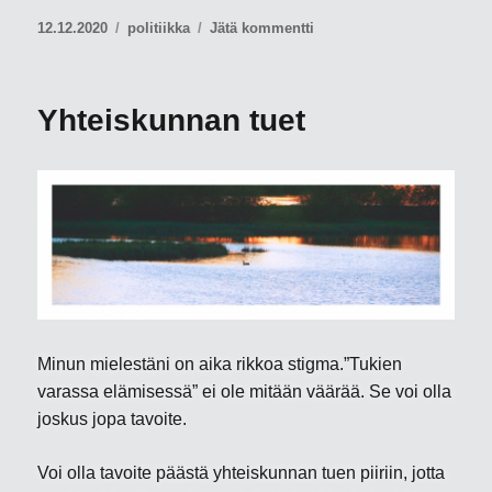
Julkaistu
Kategoriat
artikkeliin
12.12.2020
politiikka
Jätä kommentti
Politiikka
Yhteiskunnan tuet
Minun mielestäni on aika rikkoa stigma.”Tukien
varassa elämisessä” ei ole mitään väärää. Se voi olla
joskus jopa tavoite.
Voi olla tavoite päästä yhteiskunnan tuen piiriin, jotta