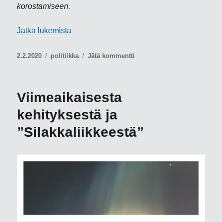
korostamiseen.
”Kuinka oikeistopopulismi uhkaa konservati
Jatka lukemista
Julkaistu
Kategoriat
artikkeliin
2.2.2020
politiikka
Jätä kommentti
Kuinka
oikeistopopulismi
uhkaa
Viimeaikaisesta
konservatiivisia
arvoja
kehityksestä ja
”Silakkaliikkeestä”